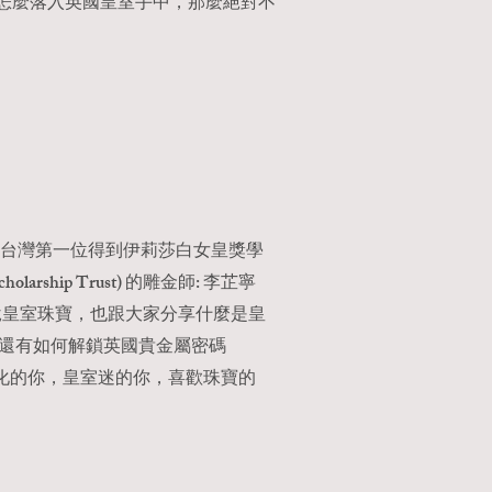
怎麼落入英國皇室手中，那麼絕對不
台灣第一位得到伊莉莎白女皇獎學
 Scholarship Trust) 的雕金師: 李芷寧
細說皇室珠寶，也跟大家分享什麼是皇
nt) ，還有如何解鎖英國貴金屬密碼
英國文化的你，皇室迷的你，喜歡珠寶的