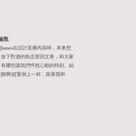
倫敦
James在設計直播內容時，本來想
，放下對酒的執念當回文青，和大家
，有哪些讓我們怦然心動的時刻。結
難啊!趕緊倒上一杯，跟著我和