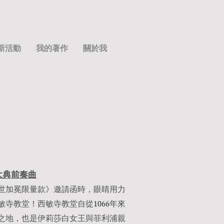
新活動
我的著作
關於我
大典前奏曲
世加冕限量款》邀請函時，眼睛用力
寺教堂！西敏寺教堂自從1066年來
之地，也是伊莉莎白女王與菲利浦親