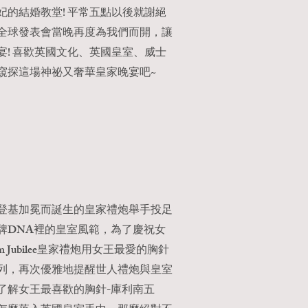
妃的結婚教堂! 平常五點以後就謝絕
全球發表會當晚再度為我們而開，讓
宴! 喜歡英國文化、英國皇室、威士
窺探這場神祕又奢華皇家晚宴吧~
王登基加冕而誕生的皇家禮炮舉手投足
牌DNA裡的皇室風範，為了慶祝女
m Jubilee皇家禮炮用女王最愛的胸針
列，再次優雅地提醒世人禮炮與皇室
了解女王最喜歡的胸針-庫利南五