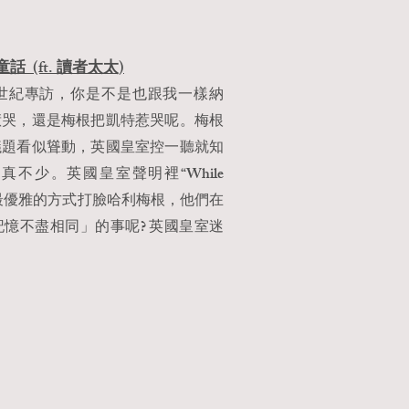
話 (ft. 讀者太太)
世紀專訪，你是不是也跟我一樣納
惹哭，還是梅根把凱特惹哭呢。梅根
議題看似聳動，英國皇室控一聽就知
不少。英國皇室聲明裡“While
y vary”用最優雅的方式打臉哈利梅根，他們在
憶不盡相同」的事呢? 英國皇室迷