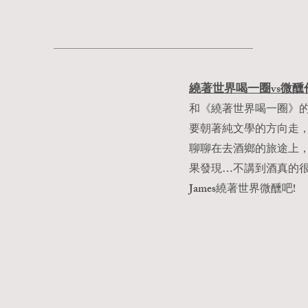
繞著世界喝一圈vs微醺
和《繞著世界喝一圈》的
要朝著純文學的方向走
聊聊在去酒鄉的旅途上
果發現…不講到酒真的很
James繞著世界微醺吧!