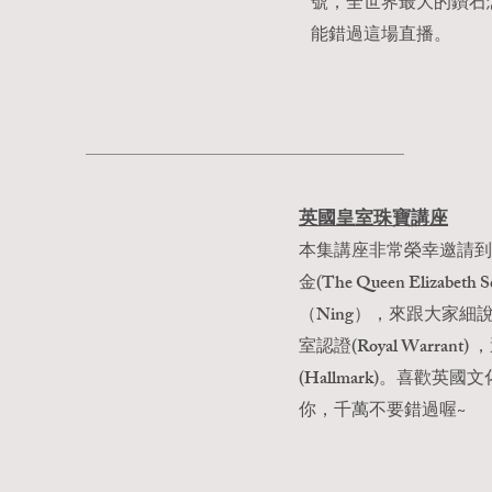
號，全世界最大的鑽石
能錯過這場直播。
英國
皇室珠寶講座
本集講座非常榮幸邀請到
金(The Queen Elizabeth
（Ning），來跟大家
室認證(Royal Warra
(Hallmark)。喜歡
你，千萬不要錯過喔~