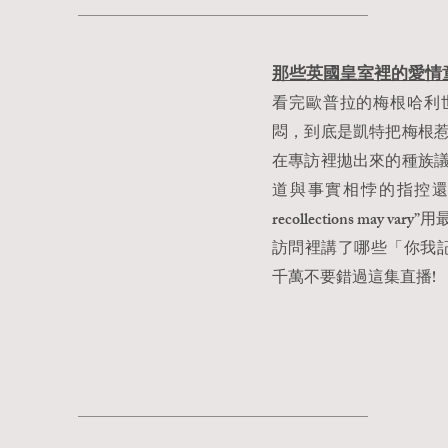
那些英國
皇室裡的
愛
情童
看完歐普拉的梅根哈利
悶，到底是凱特把梅根
在專訪裡拋出來的種族
道與事實相悖的指控還真
recollections ma
訪問裡講了哪些「你我記
千萬不要錯過這集直播!