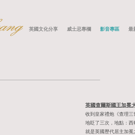
英國文化分享
威士忌專欄
影音專區
最
英國查爾斯國王加冕
收到
皇家禮炮
《查理三
地眨了三次，地點：西敏
就是英國歷代居主加冕