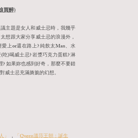
老娘買醉)
提議主題是女人和威士忌時，我幾乎
了太想跟大家分享威士忌的浪漫外，
上or還在路上? 純飲太Man、水
吃)喝威士忌? 岩漿巧克力蛋糕? 淋
裡? 如果妳也感到好奇，那麼不要錯
會對威士忌充滿旖旎的幻想。
人
」
，
「
Queen溫莎王朝：誕生