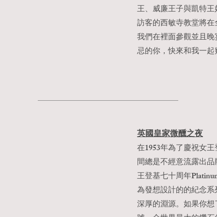
王、威廉王子與凱特王
訪客的西敏寺教堂將在
我們在裡面參觀並且晚
忌的你，快來和我一起
英國
皇家微醺
之夜
在1953年為了慶祝女
間總是不經意流露出品
王登基七十周年Platinu
為發想設計的的紀念系
深厚的淵源。如果你想