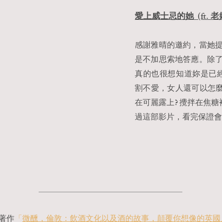
愛上威士忌的她 (ft. 
感謝雅晴的邀約，當她
是不加思索地答應。除
真的也很想知道妳是已經愛
割不愛，女人還可以怎麼(
在可麗露上? 攪拌在焦糖
過這部影片，看完保證
 著作
「
微醺，倫敦：飲酒文化以及酒的故事，顛覆你想像的英國