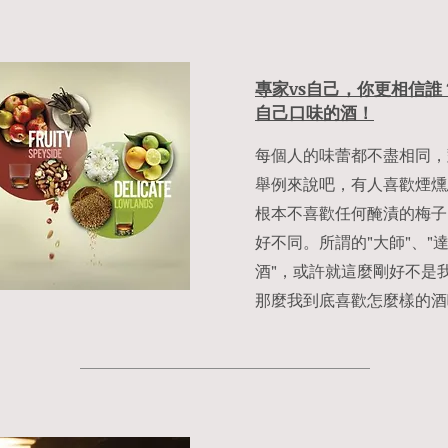
專家vs自己，你更相信
自己口味的酒！
每個人的味蕾都不盡相同，
舉例來說吧，有人喜歡煙燻
根本不喜歡任何醃漬的梅子
好不同。所謂的"大師"、"
酒"，或許就這麼剛好不是
那麼我到底喜歡怎麼樣的酒