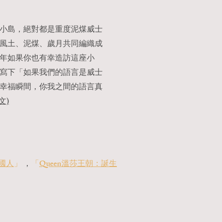
小島，絕對都是重度泥煤威士
風土、泥煤、歲月共同編織成
年如果你也有幸造訪這座小
寫下「如果我們的語言是威士
幸福瞬間，你我之間的語言真
文)
國人
」
，
「
Queen溫莎王朝：誕生