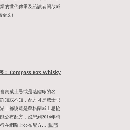
業的世代傳承及給讀者開啟威
讀全文)
ompass Box Whisky
會寫威士忌或是蒸餾廠的名
許知或不知，配方可是威士忌
湖上都說這是蘇格蘭威士忌協
不能公布配方，沒想到2016年時
行在網路上公布配方….
(閱讀