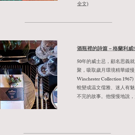
全文)
酒瓶裡的詩篇－格蘭利威
50年的威士忌，顧名思義
聚，吸取歲月環境精華緩慢成
Winchester Collecti
蛻變成温文儒雅、迷人有魅
不完的故事。他慢慢地說，