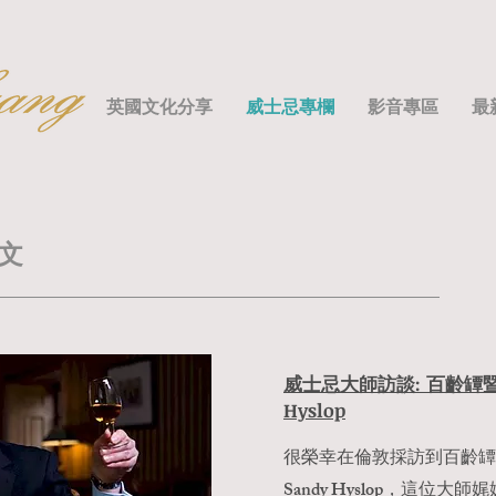
英國文化分享
威士忌專欄
影音專區
最
文
​威士忌大師訪談: 百齡罈
Hyslop
很榮幸在倫敦採訪到百齡罈
Sandy Hyslop，這位