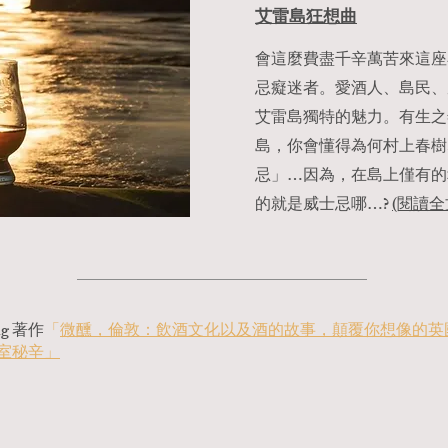
艾雷島狂想曲
會這麼費盡千辛萬苦來這座
忌癡迷者。愛酒人、島民、
艾雷島獨特的魅力。有生之
島，你會懂得為何村上春樹
忌」…因為，在島上僅有的
的就是威士忌哪…?
(閱讀全
g 著作
「
微醺，倫敦：飲酒文化以及酒的故事，顛覆你想像的英
室秘辛」