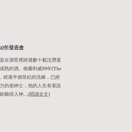
50年發表會
就是在酒窖裡經過數十載沈潛凝
熟的酒。格蘭利威50年(The
on 1967)，經過半個世紀的洗鍊，已經
力的老紳士，他的人生有著說
妳聽得入神…
(閱讀全文)